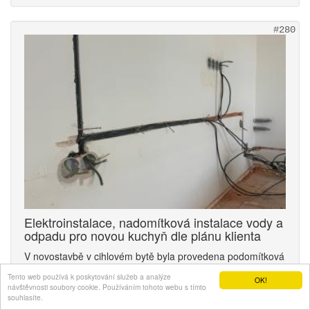
#280
Elektroinstalace, nadomítková instalace vody a
odpadu pro novou kuchyň dle plánu klienta
V novostavbě v cihlovém bytě byla provedena podomítková
elektroinstalce pro novou kuchyň a nadomítkové dopojení
Tento web používá k poskytování služeb a analýze
OK!
vody a odpadu pro dřez.
detail
návštěvnosti soubory cookie. Používáním tohoto webu s tímto
souhlasíte.