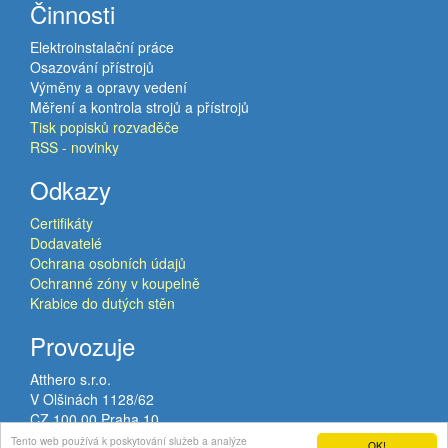
Činnosti
Elektroinstalační práce
Osazování přístrojů
Výměny a opravy vedení
Měření a kontrola strojů a přístrojů
Tisk popisků rozvaděče
RSS - novinky
Odkazy
Certifikáty
Dodavatelé
Ochrana osobních údajů
Ochranné zóny v koupelně
Krabice do dutých stěn
Provozuje
Atthero s.r.o.
V Olšinách 1128/62
CZ 100 00 Praha 10
VAT: CZ02120224
Tento web používá k poskytování služeb a analýze
OK!