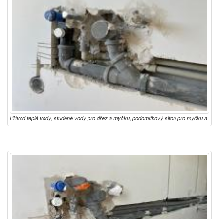
Přívod teplé vody, studené vody pro dřez a myčku, podomítkový sifon pro myčku a
odpad DN50 pro dřez