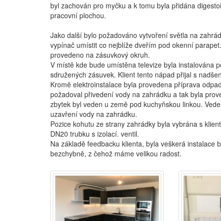
byl zachován pro myčku a k tomu byla přidána digestoř 
pracovní plochou.
Jako další bylo požadováno vytvoření světla na zahr
vypínač umístit co nejblíže dveřím pod okenní parapet.
provedeno na zásuvkový okruh.
V místě kde bude umístěna televize byla instalována p
sdružených zásuvek. Klient tento nápad přijal s nadše
Kromě elektroinstalace byla provedena příprava odpa
požadoval přivedení vody na zahrádku a tak byla pro
zbytek byl veden u země pod kuchyňskou linkou. Ved
uzavření vody na zahrádku.
Pozice kohutu ze strany zahrádky byla vybrána s klie
DN20 trubku s izolací. ventil.
Na základě feedbacku klienta, byla veškerá instalace
bezchybně, z čehož máme velikou radost.