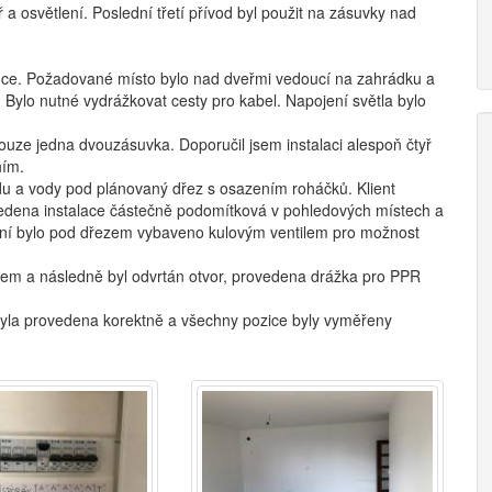
a osvětlení. Poslední třetí přívod byl použit na zásuvky nad
ádce. Požadované místo bylo nad dveřmi vedoucí na zahrádku a
 Bylo nutné vydrážkovat cesty pro kabel. Napojení světla bylo
ouze jedna dvouzásuvka. Doporučil jsem instalaci alespoň čtyř
ním.
du a vody pod plánovaný dřez s osazením roháčků. Klient
vedena instalace částečně podomítková v pohledových místech a
ení bylo pod dřezem vybaveno kulovým ventilem pro možnost
ntem a následně byl odvrtán otvor, provedena drážka pro PPR
 byla provedena korektně a všechny pozice byly vyměřeny