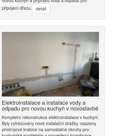
novou kuchyň a přípravu vody a odpadu pro
připojení dřezu.
detail
Elektroinstalace a instalace vody a
odpadu pro novou kuchyň v novostavbě
Kompletní rekonstrukce elektroinstalace v kuchyni.
Byly vyfrézovány nové instalační drážky, osazeny
přístrojové krabice na samostatné okruhy pro
kuchyňské spotřebiče a provedena koordinace