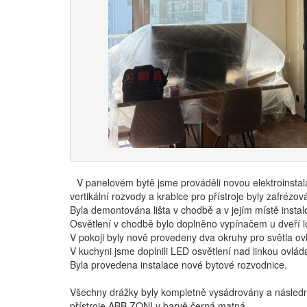
V panelovém bytě jsme prováděli novou elektroinstala
vertikální rozvody a krabice pro přístroje byly zafrézo
Byla demontována lišta v chodbě a v jejím místě insta
Osvětlení v chodbě bylo doplněno vypínačem u dveří lo
V pokoji byly nově provedeny dva okruhy pro světla ov
V kuchyni jsme doplnili LED osvětlení nad linkou ovlád
Byla provedena instalace nové bytové rozvodnice.
Všechny drážky byly kompletně vysádrovány a následn
přístroje ABB ZONI v barvě černá matná