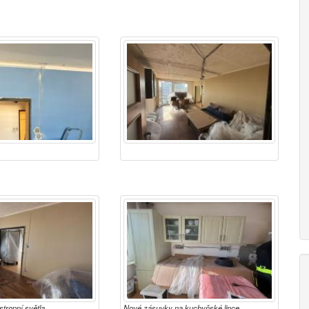
tropní světla
Nové zásuvky na kuchyňské lince