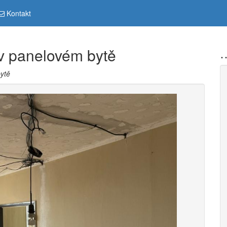
Kontakt
 v panelovém bytě
…
bytě