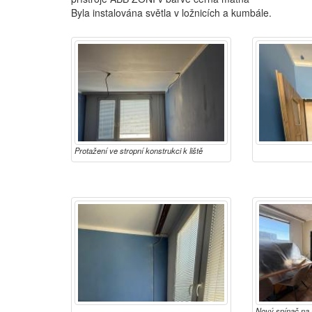
Byla instalována světla v ložnicích a kumbále.
Protažení ve stropní konstrukci k liště
Nový spínač na s