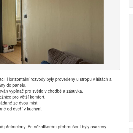
ci. Horizontální rozvody byly provedeny u stropu v lištách a
vány do panelu.
lován vypínač pro světlo v chodbě a zásuvka.
žnice pro větší komfort.
ládané ze dvou míst.
ané od dveří v kuchyni.
ě přetmeleny. Po několikerém přebroušení byly osazeny