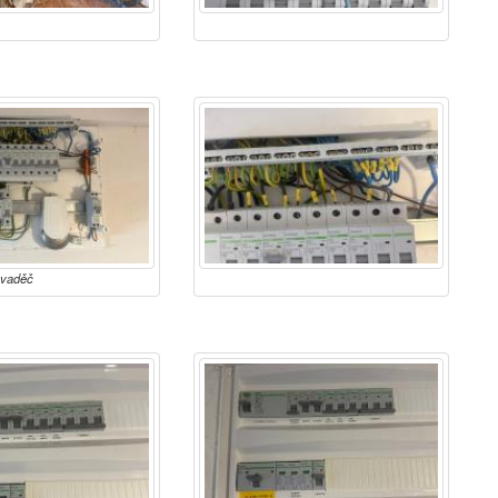
zvaděč