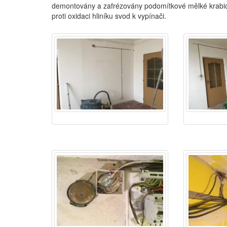
demontovány a zafrézovány podomítkové mělké krabi
proti oxidaci hliníku svod k vypínači.