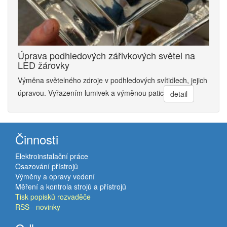
Úprava podhledových zářivkových světel na
LED žárovky
Výměna světelného zdroje v podhledových svítidlech, jejich
úpravou. Vyřazením lumivek a výměnou patic
detail
Činnosti
Elektroinstalační práce
Osazování přístrojů
Výměny a opravy vedení
Měření a kontrola strojů a přístrojů
Tisk popisků rozvaděče
RSS - novinky