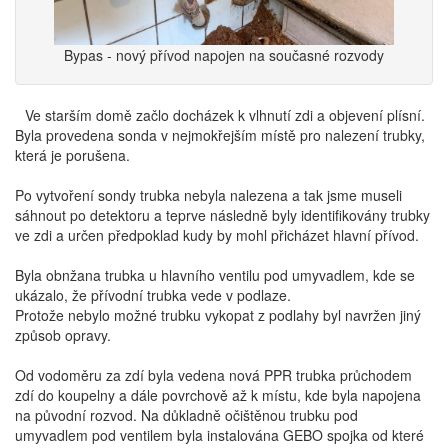
Bypas - nový přívod napojen na současné rozvody
Ve starším domě začlo docházek k vlhnutí zdi a objevení plísní.
Byla provedena sonda v nejmokřejším místě pro nalezení trubky,
která je porušena.
Po vytvoření sondy trubka nebyla nalezena a tak jsme museli
sáhnout po detektoru a teprve následně byly identifikovány trubky
ve zdi a určen předpoklad kudy by mohl přicházet hlavní přívod.
Byla obnžana trubka u hlavního ventilu pod umyvadlem, kde se
ukázalo, že přívodní trubka vede v podlaze.
Protože nebylo možné trubku vykopat z podlahy byl navržen jiný
způsob opravy.
Od vodoměru za zdí byla vedena nová PPR trubka průchodem
zdí do koupelny a dále povrchově až k místu, kde byla napojena
na původní rozvod. Na důkladně očištěnou trubku pod
umyvadlem pod ventilem byla instalována GEBO spojka od které