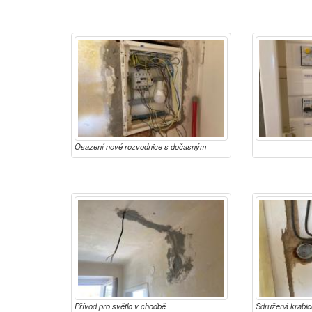
Osazení nové rozvodnice s dočasným
napojením současných rozvodů
Přívod pro světlo v chodbě
Sdružená krabice