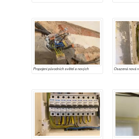
chodbě
Propojeni původních světel a nových
Osazená nová r
rozvodů