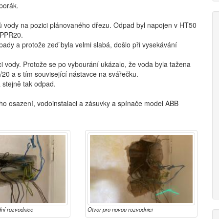
porák.
ů vody na pozici plánovaného dřezu. Odpad byl napojen v HT50
 PPR20.
pady a protože zeď byla velmi slabá, došlo při vysekávání
i vody. Protože se po vybourání ukázalo, že voda byla tažena
0 a s tím související nástavce na svářečku.
 stejně tak odpad.
ího osazení, vodoinstalaci a zásuvky a spínače model ABB
ní rozvodnice
Otvor pro novou rozvodnici