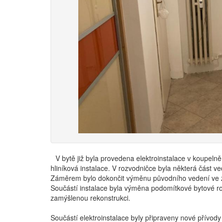
V bytě již byla provedena elektroinstalace v koupelně
hliníková instalace. V rozvodničce byla některá část 
Záměrem bylo dokončit výměnu původního vedení ve z
Součástí instalace byla výměna podomítkové bytové ro
zamýšlenou rekonstrukci.
Součástí elektroinstalace byly připraveny nové přívod