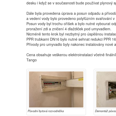
desku i když se v současnosti bude používat plynový s
Dále byla provedena úprava a posun odpadu a přívod
a vedení vody bylo provedeno polyfůzním svařování v
Posun vody byl trochu oříšek a bylo nutné vybourat od
proražení zdi a zničení 4 dlaždiček pod umyvadlem.
Nicméně tento krok byl nezbytný pro úspěšnou instalac
PPR trubkami DN16 bylo nutné sehnat redukci PPR 16/2
Přívody pro umyvadlo byly nakonec instalovány nové a
Cena obsahuje veškerou elektroinstalaci včetně fináln
Tango
Původní bytová rozvodnička
Demontáž původ