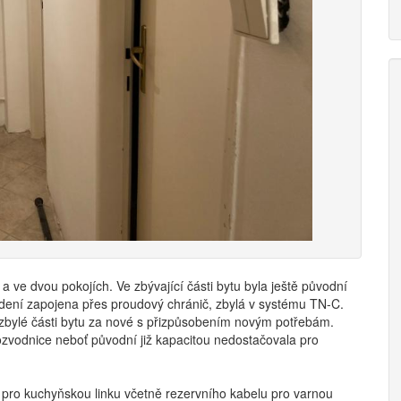
 a ve dvou pokojích. Ve zbývající části bytu byla ještě původní
vedení zapojena přes proudový chránič, zbylá v systému TN-C.
bylé části bytu za nové s přizpůsobením novým potřebám.
zvodnice neboť původní již kapacitou nedostačovala pro
y pro kuchyňskou linku včetně rezervního kabelu pro varnou