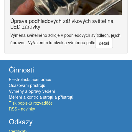
Úprava podhledových zářivkových světel na
LED žárovky
Výměna světelného zdroje v podhledových svítidlech, jejich
úpravou. Vyřazením lumivek a výměnou patic
detail
Činnosti
Elektroinstalační práce
Osazování přístrojů
Výměny a opravy vedení
Měření a kontrola strojů a přístrojů
Tisk popisků rozvaděče
RSS - novinky
Odkazy
Certifikáty