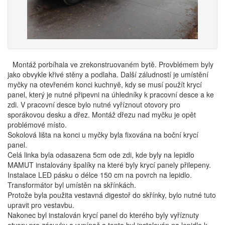
Montáž porbíhala ve zrekonstruovaném bytě. Provblémem byly
jako obvykle křivé stěny a podlaha. Další záludností je umístění
myčky na otevřeném konci kuchnyě, kdy se musí použít krycí
panel, který je nutné připevni na úhledníky k pracovní desce a ke
zdi. V pracovní desce bylo nutné vyříznout otovory pro
sporákovou desku a dřez. Montáž dřezu nad myčku je opět
problémové místo.
Sokolová lišta na konci u myčky byla fixována na boční krycí
panel.
Celá linka byla odasazena 5cm ode zdi, kde byly na lepidlo
MAMUT instalovány špalíky na které byly krycí panely přilepeny.
Instalace LED pásku o délce 150 cm na povrch na lepidlo.
Transformátor byl umístěn na skřínkách.
Protože byla použita vestavná digestoř do skřínky, bylo nutné tuto
upravit pro vestavbu.
Nakonec byl instalován krycí panel do kterého byly vyříznuty
otvory pro zásuvky a vypínač a tento byl instalován na lepidlo k