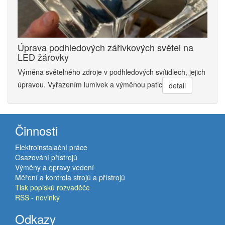
Úprava podhledových zářivkových světel na
LED žárovky
Výměna světelného zdroje v podhledových svítidlech, jejich
úpravou. Vyřazením lumivek a výměnou patic
detail
Činnosti
Elektroinstalační práce
Osazování přístrojů
Výměny a opravy vedení
Měření a kontrola strojů a přístrojů
Tisk popisků rozvaděče
RSS - novinky
Odkazy