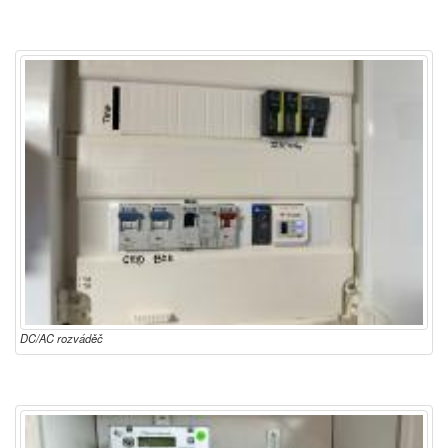
DC/AC rozváděč