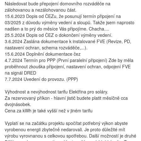
Následovat bude přepojení domovního rozváděče na
zálohovanou a nezálohovanou část.
15.6.2023 Dopis od ČEZu, že posunují termín připojení na
03/2025 z důvodu výměny vedení a sloupů. Takže jsem naprosto
nadšen a to prý do měsíce Vás připojíme. Chacha....
25.5.2024 Dopis od ČEZ o dokončení výměny vedení.
3.6.2024 Zaslána dokumentace k instalované FVE (Revize, PD,
nastavení ochran, schema rozváděče,...).
15.6.2024 Doplnění dokumentace čez
4.7.2024 Termín pro PPP (První paralelní připojení) Zde by měla
proběhnout zkouška připojení, nastavení ochran, odpojení FVE
na signál DRED
7.7.2024 Uvedení do provozu. (PPP)
Výhodnost a nevýhodnost tarifu Elektřina pro soláry.
Za rezervovaný příkon - hlavní jistič budete platit měsíčně cca
dvojnásobek.
Cena za kWh je také vyšší než v jiném tarifu
Vyplatí se na začátku projektu spočítat potřebný výkon abyste
vyrobenou energii zbytečně nedarovali. Je proto důležité mít
výrobu vyrovnanou s celkovou spotřebou. Další možností je druhé