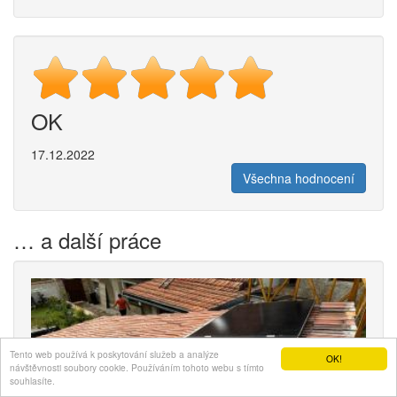
OK
17.12.2022
Všechna hodnocení
… a další práce
Tento web používá k poskytování služeb a analýze
OK!
návštěvnosti soubory cookie. Používáním tohoto webu s tímto
souhlasíte.