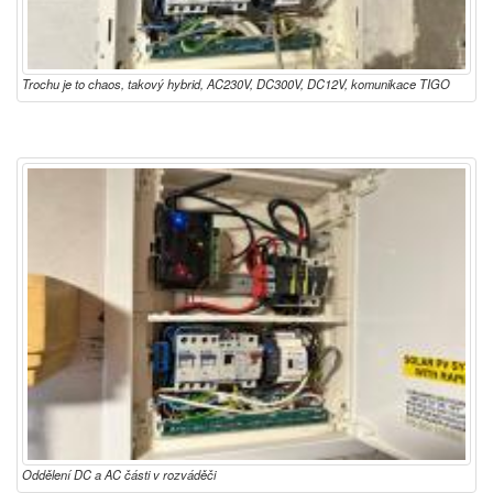
Trochu je to chaos, takový hybrid, AC230V, DC300V, DC12V, komunikace TIGO
Oddělení DC a AC části v rozváděči