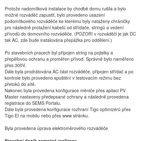
Protože nadomítková instalace by chodbě domu rušila a bylo
možné rozváděč zapustit, bylo provedeno usazení
podomítkového rozváděče ke kterému byly nataženy chráničky
pro následně protažení kabelů od střídače, stringů a vedení
přívodů do domovního rozváděče. (POZOR! v rozváděči je jak DC
tak AC, zde bude instalována přepážka pro oddělení.)
Po stavebních pracech byl připojen string na pojistky a
přepěťovou ochranu a proměřen přívod. Správně bylo naměřeno
přes 300V.
Dále byla prodrátována AC část rozváděče, připojen střídač a po
kontrole bylo provedeno spuštění v testovacím režimu bez
přetoků do sítě.
Nakonec byla provedena konfigurace měniče přes apliaci PV
Master nastaveny předepsané ochrany a následně provedena
registrace do SEMS Portalu.
Dále byla provedena konfigurace rozhraní Tigo optimizérů přes
Tigo EI na mobilu nebo přes www stránku.
Byla provedena úprava elektroměrového rozváděče
Stavební deník samotné realizace