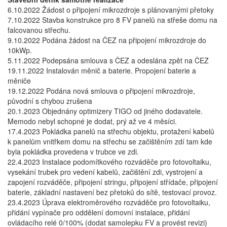
6.10.2022 Žádost o připojení mikrozdroje s plánovanými přetoky
7.10.2022 Stavba konstrukce pro 8 FV panelů na střeše domu na
falcovanou střechu.
9.10.2022 Podána žádost na ČEZ na připojení mikrozdroje do
10kWp.
5.11.2022 Podepsána smlouva s ČEZ a odeslána zpět na ČEZ
19.11.2022 Instalován měnič a baterie. Propojení baterie a
měniče
19.12.2022 Podána nová smlouva o připojení mikrozdroje,
původní s chybou zrušena
20.1.2023 Objednány optimizery TIGO od jiného dodavatele.
Memodo nebyl schopné je dodat, prý až ve 4 měsíci.
17.4.2023 Pokládka panelů na střechu objektu, protažení kabelů
k panelům vnitřkem domu na střechu se začištěním zdí tam kde
byla pokládka provedena v trubce ve zdi.
22.4.2023 Instalace podomítkového rozváděče pro fotovoltaiku,
vysekání trubek pro vedení kabelů, začištění zdi, vystrojení a
zapojení rozváděče, připojení stringu, připojení střídače, připojení
baterie, základní nastavení bez přetoků do sítě, testovací provoz.
23.4.2023 Úprava elektroměrového rozváděče pro fotovoltaiku,
přidání vypínače pro oddělení domovní instalace, přidání
ovládacího relé 0/100% (dodat samolepku FV a provést revizi)