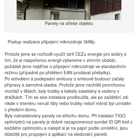
Panely na střeše objektu
Postup realizace připojení mikrozdroje 3kWp.
Protože jsme se rozhodli využít tarif ČEZu energie pro soláry s
tím, že si naspořenou energii vybereme v zimním období,
požádali jsme nejdříve o připojení mikrozdroje ve standardním
režimu (případně po přidělení EAN prodávat přebytky).
Po schválení a podepsání smlouvy o smlouvě budoucí začaly
přípravy a samotná stavba. Protože jsme nechtěli povrchovou
montáž v lištách, byly trubky a kabely zasekány a vedeny v
drážkách. Tím se sice instalace prodloužila, ale po začištění zdí
nikde v interiéru neruší lišty nebo trubky neboť měnič byl umístěn
v předsíni domu.
Byly nainstalovány panely na střechu domu. Při instalaci TIGO
optimizérů na panely je dobré nezapomenout sundat ID QR kód z
každého optimizéru a nalepit si je na papír podle umístění, jsou
důležité pro propojení s aplikací na sledování panelů