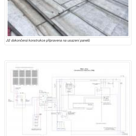
Již dokončená konstrukce připravena na usazení panelů