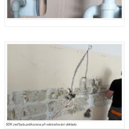
SDK zeď byla poškozena při odstraňování obkladu