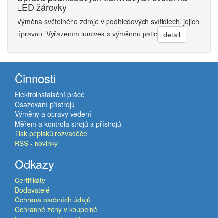
LED žárovky
Výměna světelného zdroje v podhledových svítidlech, jejich
úpravou. Vyřazením lumivek a výměnou patic
detail
Činnosti
Elektroinstalační práce
Osazování přístrojů
Výměny a opravy vedení
Měření a kontrola strojů a přístrojů
Tisk popisků rozvaděče
RSS - novinky
Odkazy
Certifikáty
Dodavatelé
Ochrana osobních údajů
Ochranné zóny v koupelně