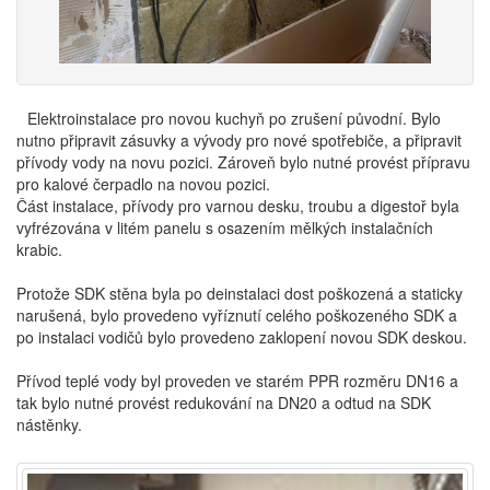
Elektroinstalace pro novou kuchyň po zrušení původní. Bylo
nutno připravit zásuvky a vývody pro nové spotřebiče, a připravit
přívody vody na novu pozici. Zároveň bylo nutné provést přípravu
pro kalové čerpadlo na novou pozici.
Část instalace, přívody pro varnou desku, troubu a digestoř byla
vyfrézována v litém panelu s osazením mělkých instalačních
krabic.
Protože SDK stěna byla po deinstalaci dost poškozená a staticky
narušená, bylo provedeno vyříznutí celého poškozeného SDK a
po instalaci vodičů bylo provedeno zaklopení novou SDK deskou.
Přívod teplé vody byl proveden ve starém PPR rozměru DN16 a
tak bylo nutné provést redukování na DN20 a odtud na SDK
nástěnky.