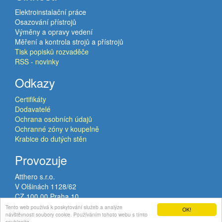
Elektroinstalační práce
Osazování přístrojů
Výměny a opravy vedení
Měření a kontrola strojů a přístrojů
Tisk popisků rozvaděče
RSS - novinky
Odkazy
Certifikáty
Dodavatelé
Ochrana osobních údajů
Ochranné zóny v koupelně
Krabice do dutých stěn
Provozuje
Atthero s.r.o.
V Olšinách 1128/62
CZ 100 00 Praha 10
VAT: CZ02120224
Tento web používá k poskytování služeb a analýze
OK!
návštěvnosti soubory cookie. Používáním tohoto webu s tímto
© Copyright 2015-2026
Atthero s.r.o.
All rights reserved.
souhlasíte.