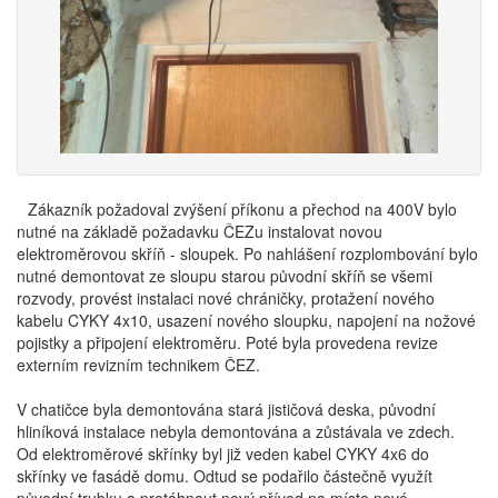
Zákazník požadoval zvýšení příkonu a přechod na 400V bylo
nutné na základě požadavku ČEZu instalovat novou
elektroměrovou skříň - sloupek. Po nahlášení rozplombování bylo
nutné demontovat ze sloupu starou původní skříň se všemi
rozvody, provést instalaci nové chráničky, protažení nového
kabelu CYKY 4x10, usazení nového sloupku, napojení na nožové
pojistky a připojení elektroměru. Poté byla provedena revize
externím revizním technikem ČEZ.
V chatičce byla demontována stará jističová deska, původní
hliníková instalace nebyla demontována a zůstávala ve zdech.
Od elektroměrové skřínky byl již veden kabel CYKY 4x6 do
skřínky ve fasádě domu. Odtud se podařilo částečně využít
původní trubku a protáhnout nový přívod na místo nové