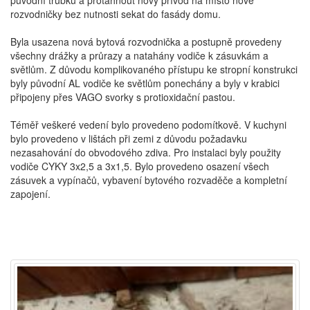
rozvodničky bez nutnosti sekat do fasády domu.
Byla usazena nová bytová rozvodnička a postupně provedeny
všechny drážky a průrazy a natahány vodiče k zásuvkám a
světlům. Z důvodu komplikovaného přístupu ke stropní konstrukci
byly původní AL vodiče ke světlům ponechány a byly v krabici
připojeny přes VAGO svorky s protioxidační pastou.
Téměř veškeré vedení bylo provedeno podomítkově. V kuchyni
bylo provedeno v lištách při zemi z důvodu požadavku
nezasahování do obvodového zdiva. Pro instalaci byly použity
vodiče CYKY 3x2,5 a 3x1,5. Bylo provedeno osazení všech
zásuvek a vypínačů, vybavení bytového rozvaděče a kompletní
zapojení.