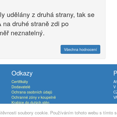
y udělány z druhá strany, tak se
 na druhé straně zdi po
měř neznatelný.
Všechna hodnocení
Odkazy
P
Certifikáty
At
Dodavatelé
V 
Ochrana osobních údajů
C
Ochranné zóny v koupelně
V
Krabice do dutých stěn
těvnosti soubory cookie. Používáním tohoto webu s tímto s
© Copyright 2015-2026
Atthero s.r.o.
All rights reserved.