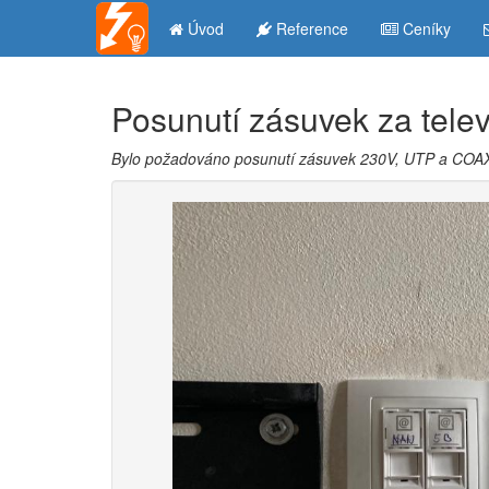
Úvod
Reference
Ceníky
Posunutí zásuvek za telev
Bylo požadováno posunutí zásuvek 230V, UTP a COAX z