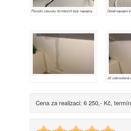
Původní zásuvky do kterých byly napojeny
Detail napojení k
přívody do nového místa
Již zabroušená 
téměř neviditeln
zmizela úplně.
Cena za realizaci: 6 250,- Kč, termí