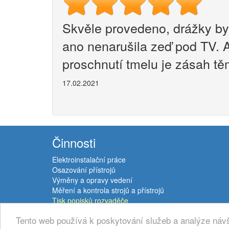
Skvěle provedeno, drážky byl
ano nenarušila zeď pod TV. A
proschnutí tmelu je zásah tě
17.02.2021
Činnosti
Elektroinstalační práce
Osazování přístrojů
Výměny a opravy vedení
Měření a kontrola strojů a přístrojů
Tisk popisků rozvaděče
RSS - novinky
Tento web používá k poskytování služeb a analýze návš