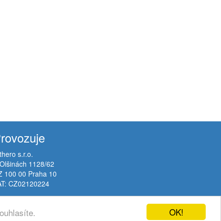
rovozuje
thero s.r.o.
Olšinách 1128/62
Z 100 00 Praha 10
AT: CZ02120224
OK!
ouhlasíte.