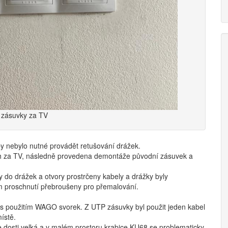
 zásuvky za TV
y nebylo nutné provádět retušování drážek.
ch za TV, následně provedena demontáže původní zásuvek a
 do drážek a otvory prostrčeny kabely a drážky byly
m proschnutí přebroušeny pro přemalování.
k s použitím WAGO svorek. Z UTP zásuvky byl použit jeden kabel
ístě.
e dosti velká a v malém prostoru krabice KU68 se problematicky