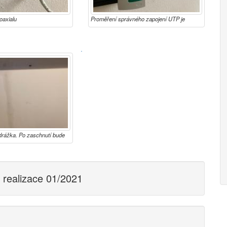
oaxialu
Proměření správného zapojení UTP je
samozřejmostí
·
drážka. Po zaschnutí bude
á a stačí přemalovat aby
n realizace 01/2021