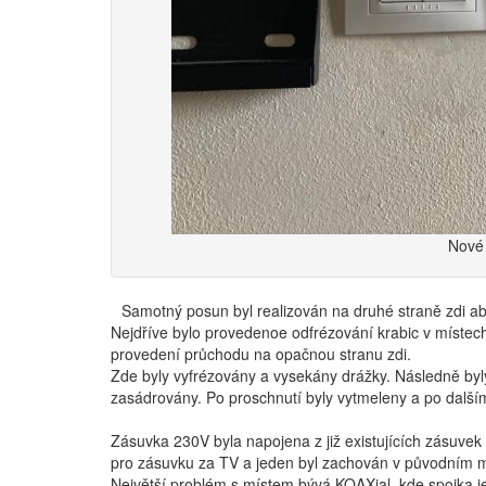
Nové
Samotný posun byl realizován na druhé straně zdi ab
Nejdříve bylo provedenoe odfrézování krabic v míste
provedení průchodu na opačnou stranu zdi.
Zde byly vyfrézovány a vysekány drážky. Následně byly
zasádrovány. Po proschnutí byly vytmeleny a po další
Zásuvka 230V byla napojena z již existujících zásuve
pro zásuvku za TV a jeden byl zachován v původním m
Největší problém s místem bývá KOAXial, kde spojka j