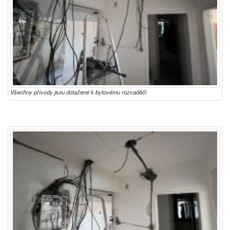
Všechny přívody jsou dotažené k bytovému rozvaděči