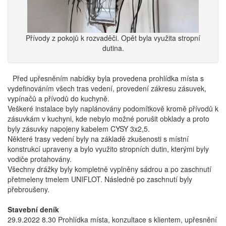
Přívody z pokojů k rozvaděči. Opět byla využita stropní
dutina.
Před upřesněním nabídky byla provedena prohlídka místa s
vydefinováním všech tras vedení, provedení zákresu zásuvek,
vypínačů a přívodů do kuchyně.
Veškeré instalace byly naplánovány podomítkově kromě přívodů k
zásuvkám v kuchyni, kde nebylo možné porušit obklady a proto
byly zásuvky napojeny kabelem CYSY 3x2,5.
Některé trasy vedení byly na základě zkušenosti s místní
konstrukcí upraveny a bylo využito stropních dutin, kterými byly
vodiče protahovány.
Všechny drážky byly kompletně vyplněny sádrou a po zaschnutí
přetmeleny tmelem UNIFLOT. Následně po zaschnutí byly
přebroušeny.
Stavební deník
29.9.2022 8.30 Prohlídka místa, konzultace s klientem, upřesnění