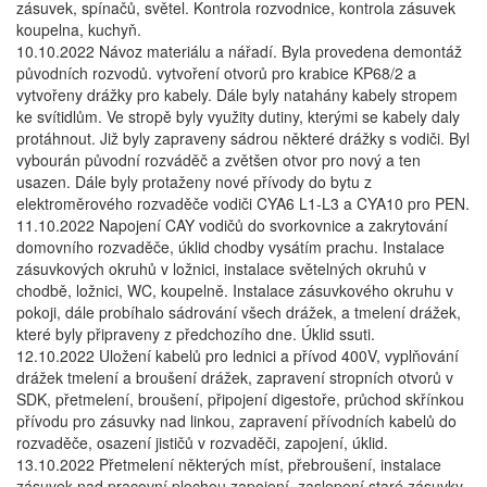
zásuvek, spínačů, světel. Kontrola rozvodnice, kontrola zásuvek
koupelna, kuchyň.
10.10.2022 Návoz materiálu a nářadí. Byla provedena demontáž
původních rozvodů. vytvoření otvorů pro krabice KP68/2 a
vytvořeny drážky pro kabely. Dále byly natahány kabely stropem
ke svítidlům. Ve stropě byly využity dutiny, kterými se kabely daly
protáhnout. Již byly zapraveny sádrou některé drážky s vodiči. Byl
vybourán původní rozváděč a zvětšen otvor pro nový a ten
usazen. Dále byly protaženy nové přívody do bytu z
elektroměrového rozvaděče vodiči CYA6 L1-L3 a CYA10 pro PEN.
11.10.2022 Napojení CAY vodičů do svorkovnice a zakrytování
domovního rozvaděče, úklid chodby vysátím prachu. Instalace
zásuvkových okruhů v ložnici, instalace světelných okruhů v
chodbě, ložnici, WC, koupelně. Instalace zásuvkového okruhu v
pokoji, dále probíhalo sádrování všech drážek, a tmelení drážek,
které byly připraveny z předchozího dne. Úklid ssuti.
12.10.2022 Uložení kabelů pro lednici a přívod 400V, vyplňování
drážek tmelení a broušení drážek, zapravení stropních otvorů v
SDK, přetmelení, broušení, připojení digestoře, průchod skřínkou
přívodu pro zásuvky nad linkou, zapravení přívodních kabelů do
rozvaděče, osazení jističů v rozvaděči, zapojení, úklid.
13.10.2022 Přetmelení některých míst, přebroušení, instalace
zásuvek nad pracovní plochou zapojení, zaslepení staré zásuvky