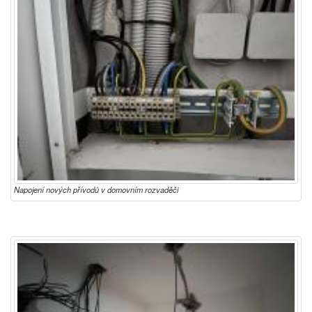
Napojení nových přívodů v domovním rozvaděči