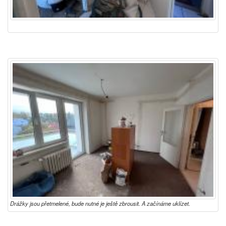
Drážky jsou přetmelené, bude nutné je ještě zbrousit. A začínáme uklízet.