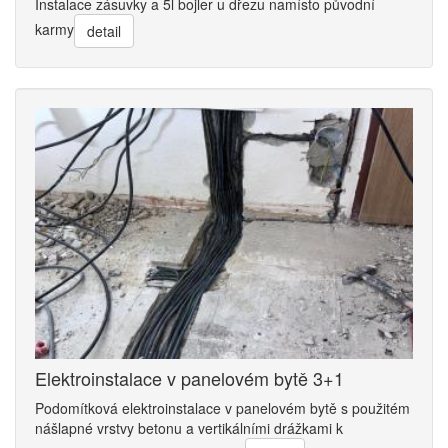
Instalace zásuvky a 5l bojler u dřezu namísto původní
karmy
detail
Elektroinstalace v panelovém bytě 3+1
Podomítková elektroinstalace v panelovém bytě s použitém
nášlapné vrstvy betonu a vertikálními drážkami k