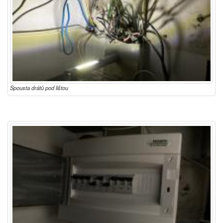
Spousta drátů pod lištou