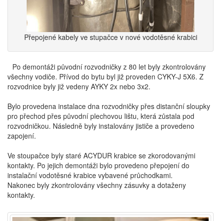
Přepojené kabely ve stupačce v nové vodotěsné krabici
Po demontáži původní rozvodničky z 80 let byly zkontrolovány
všechny vodiče. Přívod do bytu byl již proveden CYKY-J 5X6. Z
rozvodnice byly již vedeny AYKY 2x nebo 3x2.
Bylo provedena instalace dna rozvodničky přes distanční sloupky
pro přechod přes původní plechovou lištu, která zůstala pod
rozvodničkou. Následně byly instalovány jističe a provedeno
zapojení.
Ve stoupačce byly staré ACYDUR krabice se zkorodovanými
kontakty. Po jejich demontáži bylo provedeno přepojení do
instalační vodotěsné krabice vybavené průchodkami.
Nakonec byly zkontrolovány všechny zásuvky a dotaženy
kontakty.