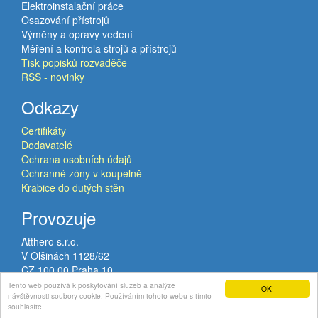
Elektroinstalační práce
Osazování přístrojů
Výměny a opravy vedení
Měření a kontrola strojů a přístrojů
Tisk popisků rozvaděče
RSS - novinky
Odkazy
Certifikáty
Dodavatelé
Ochrana osobních údajů
Ochranné zóny v koupelně
Krabice do dutých stěn
Provozuje
Atthero s.r.o.
V Olšinách 1128/62
CZ 100 00 Praha 10
VAT: CZ02120224
Tento web používá k poskytování služeb a analýze
OK!
návštěvnosti soubory cookie. Používáním tohoto webu s tímto
© Copyright 2015-2026
Atthero s.r.o.
All rights reserved.
souhlasíte.