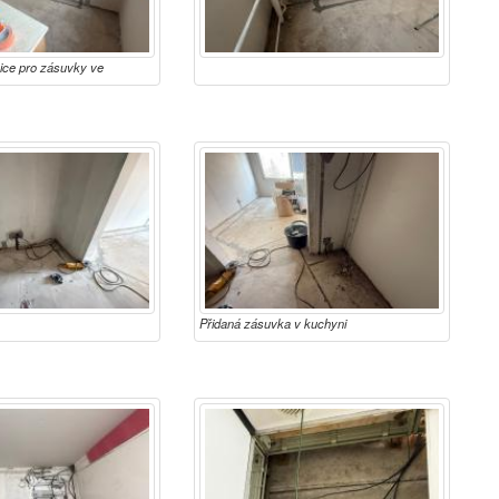
bice pro zásuvky ve
Přidaná zásuvka v kuchyni