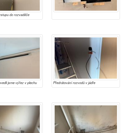
vstupu do rozvaděče
vedli jsme výřez v plechu
Předrátování rozvodů v jádře