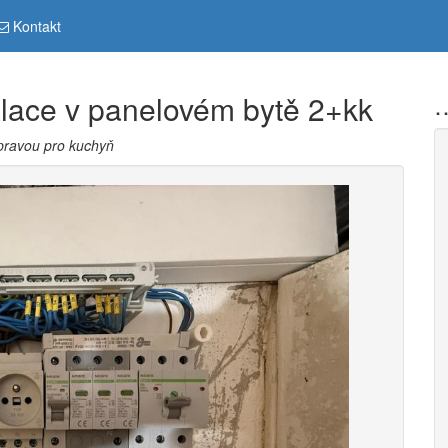
Kontakt
alace v panelovém bytě 2+kk
…
ípravou pro kuchyň