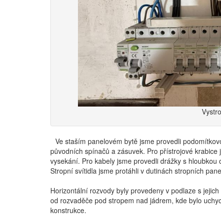
Vystr
Ve staším panelovém bytě jsme provedli podomítkovo
původních spínačů a zásuvek. Pro přístrojové krabice j
vysekání. Pro kabely jsme provedli drážky s hloubkou
Stropní svítidla jsme protáhli v dutinách stropních pane
Horizontální rozvody byly provedeny v podlaze s jeji
od rozvaděče pod stropem nad jádrem, kde bylo uchyc
konstrukce.