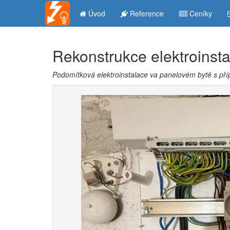
Úvod
Reference
Ceníky
Rekonstrukce elektroinst
Podomítková elektroinstalace va panelovém bytě s př