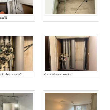
zvaděč
é krabice v šachtě
Zdemontované krabice