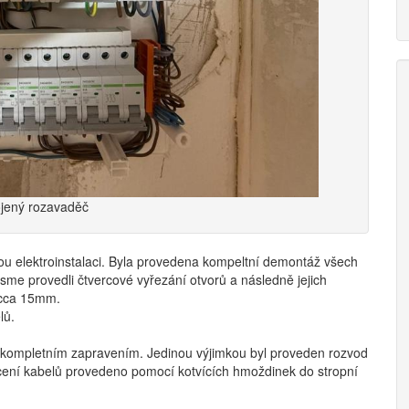
ojený rozavaděč
u elektroinstalaci. Byla provedena kompeltní demontáž všech
sme provedli čtvercové vyřezání otvorů a následně jejich
 cca 15mm.
lů.
ch kompletním zapravením. Jedinou výjimkou byl proveden rozvod
ení kabelů provedeno pomocí kotvících hmoždinek do stropní