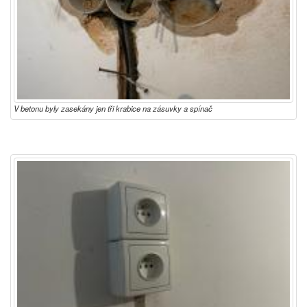
V betonu byly zasekány jen tři krabice na zásuvky a spínač