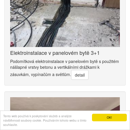
Elektroinstalace v panelovém bytě 3+1
Podomítková elektroinstalace v panelovém bytě s použitém
nášlapné vrstvy betonu a vertikálními drážkami k
zásuvkám, vypínačům a světlům.
detail
Tento web používá k poskytování služeb a analýze
OK!
návštěvnosti soubory cookie. Používáním tohoto webu s tímto
souhlasíte.