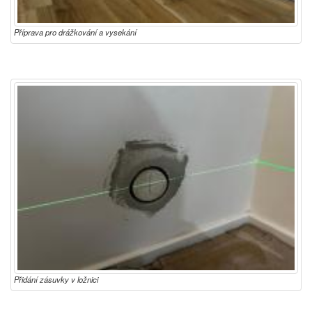
Příprava pro drážkování a vysekání
Přidání zásuvky v ložnici