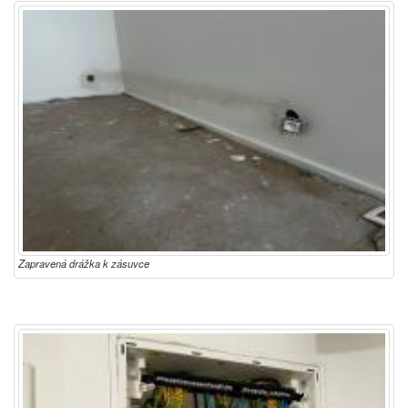
Zapravená drážka k zásuvce