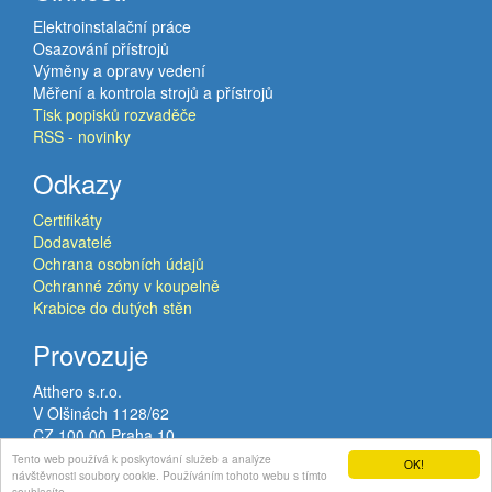
Elektroinstalační práce
Osazování přístrojů
Výměny a opravy vedení
Měření a kontrola strojů a přístrojů
Tisk popisků rozvaděče
RSS - novinky
Odkazy
Certifikáty
Dodavatelé
Ochrana osobních údajů
Ochranné zóny v koupelně
Krabice do dutých stěn
Provozuje
Atthero s.r.o.
V Olšinách 1128/62
CZ 100 00 Praha 10
VAT: CZ02120224
Tento web používá k poskytování služeb a analýze
OK!
návštěvnosti soubory cookie. Používáním tohoto webu s tímto
© Copyright 2015-2026
Atthero s.r.o.
All rights reserved.
souhlasíte.