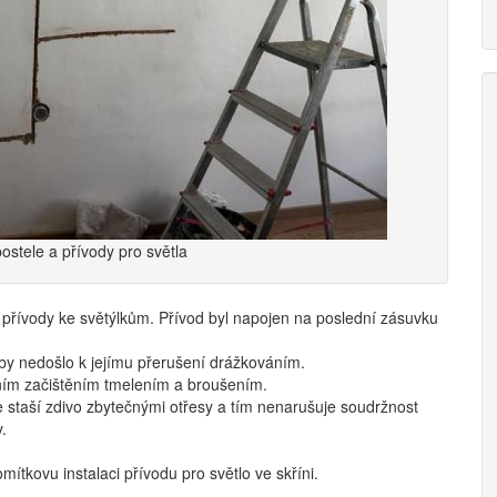
stele a přívody pro světla
a přívody ke světýlkům. Přívod byl napojen na poslední zásuvku
y nedošlo k jejímu přerušení drážkováním.
lním začištěním tmelením a broušením.
 staší zdivo zbytečnými otřesy a tím nenarušuje soudržnost
.
ítkovu instalaci přívodu pro světlo ve skříni.