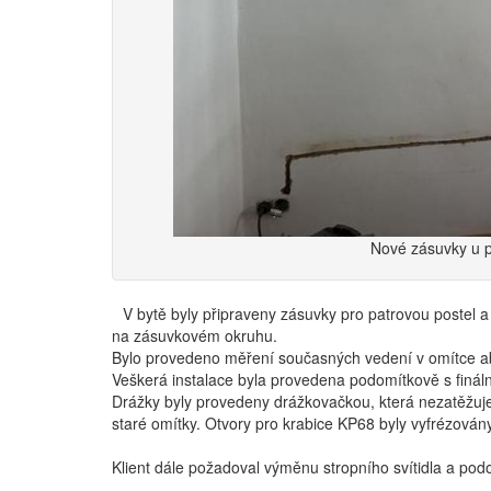
Nové zásuvky u po
V bytě byly připraveny zásuvky pro patrovou postel 
na zásuvkovém okruhu.
Bylo provedeno měření současných vedení v omítce ab
Veškerá instalace byla provedena podomítkově s finá
Drážky byly provedeny drážkovačkou, která nezatěžuje
staré omítky. Otvory pro krabice KP68 byly vyfrézovány
Klient dále požadoval výměnu stropního svítidla a podom