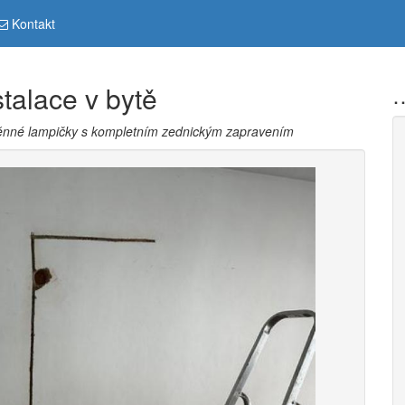
Kontakt
stalace v bytě
…
stěnné lampičky s kompletním zednickým zapravením