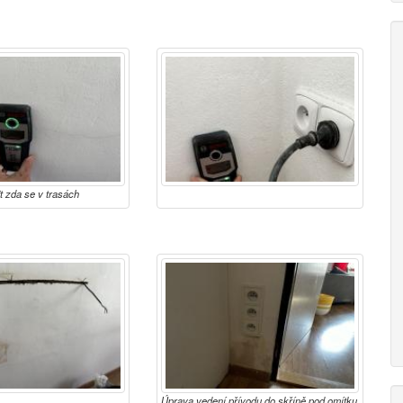
t zda se v trasách
odní vedení
Úprava vedení přívodu do skříně pod omítku