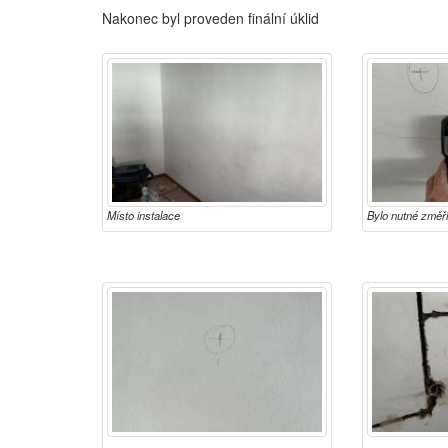
Nakonec byl proveden finální úklid
Místo instalace
Bylo nutné změři
neschovává pův