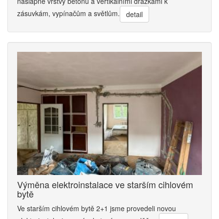
nášlapné vrstvy betonu a vertikálními drážkami k
zásuvkám, vypínačům a světlům.
detail
Výměna elektroinstalace ve starším cihlovém
bytě
Ve starším cihlovém bytě 2+1 jsme provedeli novou