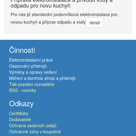
odpadu pro novu kuchyň
Pro nás již standardní podomítková elektroinstalace pro
novou kuchyň a příprav odpadu a vody
detail
Činnosti
Elektroinstalační práce
Osazování přístrojů
Výměny a opravy vedení
Měření a kontrola strojů a přístrojů
Tisk popisků rozvaděče
RSS - novinky
Odkazy
Certifikáty
Dodavatelé
Ochrana osobních údajů
Ochranné zóny v koupelně