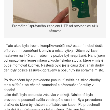
Proměření správného zapojení UTP od rozvodnice až k
zásuvce
Tato akce byla trochu komplikovanější než ostatní, neboť došlo
při prvotním zaměření k omylu a místo výšky 120cm byl laser
nastaven na 140 a tím všechny pozice byl nesprávné. Na to jsem
byl upozorněn řemeslníkem z kuchyňského studia, které v místě
bude montovat kuchyň. Naštěstí bylo ještě času dost a tak druhý
den byly pozice zásuvek opraveny a posunuty na správné místo.
Po dokončení bylo provedeno posunutí světla na střed chodby
mezi skříní a zdí včetně zatmelení a přebroušení drážky v
chodbě.
Jako další byla posunuta zásuvka v pokoji. Následně bylo
provedeno posunutí světla ve stropě o cca 1m. Byla provedena
drážka do které byl uložen a přisádrován kabel. Po proschnutí
byla drážka přetmelena a přebroušena. Zároveň bylo