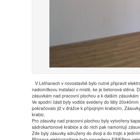
V Letňanech v novostavbě bylo nutné připravit elektr
nadomítkovu instalaci v místě, ke je betonová stěna. D
zásuvkám nad pracovní plochou a k dalším zásuvkám pr
Ve spodní části byly vodiče svedeny do lišty 20x40mm
pokračovalo již v drážce k přípojným krabicím. Zásuv
krabic.
Pro zásuvky nad pracovní plochou byly vytvořeny kaps
sádrokartonové krabice a do nich pak namontují zásuv
Zde byly zásuvky sdruženy do dvoji a do trojic s jední
Příprava elektroinstlace byla provedena FINEPem velm