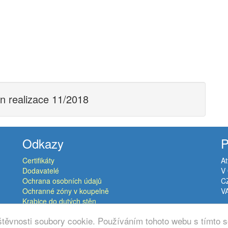
ín realizace 11/2018
Odkazy
P
Certifikáty
At
Dodavatelé
V 
Ochrana osobních údajů
C
Ochranné zóny v koupelně
V
Krabice do dutých stěn
těvnosti soubory cookie. Používáním tohoto webu s tímto s
© Copyright 2015-2026
Atthero s.r.o.
All rights reserved.