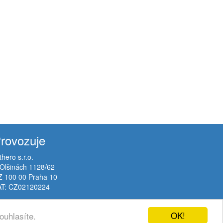
rovozuje
thero s.r.o.
Olšinách 1128/62
Z 100 00 Praha 10
AT: CZ02120224
OK!
ouhlasíte.