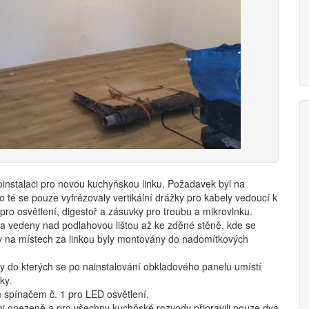
oinstalaci pro novou kuchyňskou linku. Požadavek byl na
o té se pouze vyfrézovaly vertikální drážky pro kabely vedoucí k
o osvětlení, digestoř a zásuvky pro troubu a mikrovlnku.
 a vedeny nad podlahovou lištou až ke zděné stěně, kde se
ky na místech za linkou byly montovány do nadomítkových
y do kterých se po nainstalování obkladového panelu umístí
ky.
m spínačem č. 1 pro LED osvětlení.
i onezeně a pro všechny kuchňské rozvody připravili pouze dva