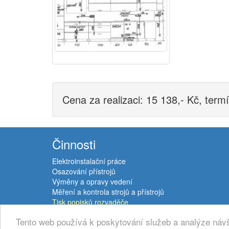
Cena za realizaci: 15 138,- Kč, term
Činnosti
Elektroinstalační práce
Osazování přístrojů
Výměny a opravy vedení
Měření a kontrola strojů a přístrojů
Tisk popisků rozvaděče
RSS - novinky
Tento web používá k poskytování služeb a analýze návš