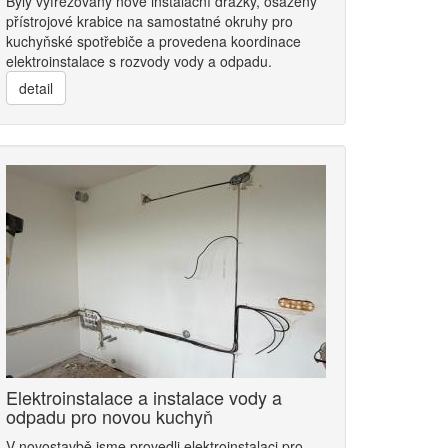
Byly vyfrézovány nové instalační drážky, osazeny
přístrojové krabice na samostatné okruhy pro
kuchyňské spotřebiče a provedena koordinace
elektroinstalace s rozvody vody a odpadu.
detail
Elektroinstalace a instalace vody a
odpadu pro novou kuchyň
V novostavbě jsme provedli elektroinstalaci pro