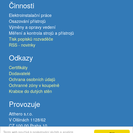
Činnosti
Elektroinstalační práce
Osazování přístrojů
Výměny a opravy vedení
Měření a kontrola strojů a přístrojů
Tisk popisků rozvaděče
RSS - novinky
Odkazy
Certifikáty
Dodavatelé
Ochrana osobních údajů
Ochranné zóny v koupelně
Krabice do dutých stěn
Provozuje
Atthero s.r.o.
V Olšinách 1128/62
CZ 100 00 Praha 10
VAT: CZ02120224
Tento web používá k poskytování služeb a analýze