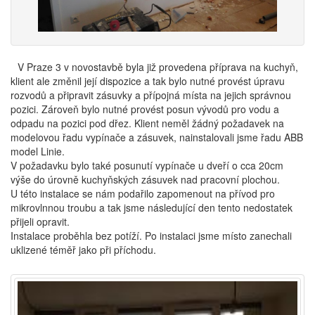
V Praze 3 v novostavbě byla již provedena příprava na kuchyň,
klient ale změnil její dispozice a tak bylo nutné provést úpravu
rozvodů a připravit zásuvky a přípojná místa na jejich správnou
pozici. Zároveň bylo nutné provést posun vývodů pro vodu a
odpadu na pozici pod dřez. Klient neměl žádný požadavek na
modelovou řadu vypínače a zásuvek, nainstalovali jsme řadu ABB
model Linie.
V požadavku bylo také posunutí vypínače u dveří o cca 20cm
výše do úrovně kuchyňských zásuvek nad pracovní plochou.
U této instalace se nám podařilo zapomenout na přívod pro
mikrovlnnou troubu a tak jsme následující den tento nedostatek
přijeli opravit.
Instalace proběhla bez potíží. Po instalaci jsme místo zanechali
uklizené téměř jako při příchodu.