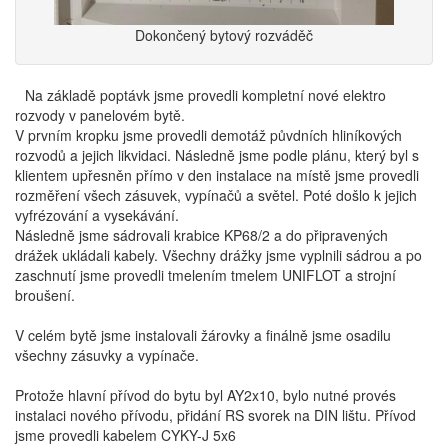
Dokončený bytový rozváděč
Na základě poptávk jsme provedli kompletní nové elektro
rozvody v panelovém bytě.
V prvním kropku jsme provedli demotáž půvdních hliníkových
rozvodů a jejich likvidaci. Následně jsme podle plánu, který byl s
klientem upřesněn přímo v den instalace na místě jsme provedli
rozměření všech zásuvek, vypínačů a světel. Poté došlo k jejich
vyfrézování a vysekávání.
Následně jsme sádrovali krabice KP68/2 a do připravených
drážek ukládali kabely. Všechny drážky jsme vyplnili sádrou a po
zaschnutí jsme provedli tmelením tmelem UNIFLOT a strojní
broušení.
V celém bytě jsme instalovali žárovky a finálně jsme osadilu
všechny zásuvky a vypínače.
Protože hlavní přívod do bytu byl AY2x10, bylo nutné provés
instalaci nového přívodu, přidání RS svorek na DIN lištu. Přívod
jsme provedli kabelem CYKY-J 5x6