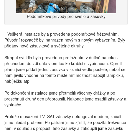
Podomítkové přívody pro světlo a zásuvky
Veškerá instalace byla provedena podomítkově frézováním.
Původní rozvaděč byl nahrazen novým s novým vybavením. Byly
přidány nové zásuvkové a světelné okruhy.
Stropní svítidla byla provedena protažením v dutině panelu s
přechodem do zdi dále v omítce ke krabici s vypínačem. Oproti
plánu jsme přidali jednu zásuvku v ložnici vedle postele, neboť se
nám jevilo vhodné na tomto místě mít možnost napojit lampičku,
nabíječku atp.
Po dokončení instalace jsme přetmelili všechny drážky a po
proschnutí druhý den přebrousili. Nakonec jsme osadili zásuvky a
vypínače.
Protože o osazení TV+SAT zásuvky nefungoval modem, začali
jsme hledat problém. Po pátrání jsme zjistili, že použitá frekvence
není v souladu s propustí této zásuvky a zakoupili jsme zásuvku