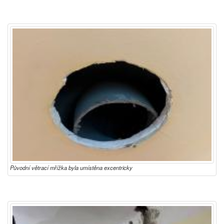
Původní větrací mřížka byla umístěna excentricky