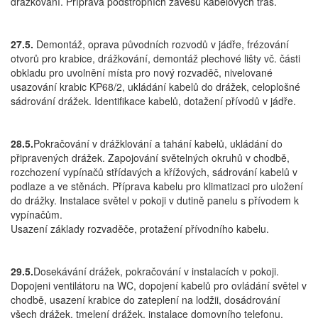
drážkování. Příprava podstropních závěsů kabelových tras.
27.5.
Demontáž, oprava původních rozvodů v jádře, frézování
otvorů pro krabice, drážkování, demontáž plechové lišty vč. části
obkladu pro uvolnění místa pro nový rozvaděč, nivelované
usazování krabic KP68/2, ukládání kabelů do drážek, celoplošné
sádrování drážek. Identifikace kabelů, dotažení přívodů v jádře.
28.5.
Pokračování v drážklování a tahání kabelů, ukládání do
připravených drážek. Zapojování světelných okruhů v chodbě,
rozchození vypínačů střídavých a křížových, sádrování kabelů v
podlaze a ve stěnách. Příprava kabelu pro klimatizaci pro uložení
do drážky. Instalace světel v pokoji v dutině panelu s přívodem k
vypínačům.
Usazení základy rozvaděče, protažení přívodního kabelu.
29.5.
Dosekávání drážek, pokračování v instalacích v pokoji.
Dopojeni ventilátoru na WC, dopojení kabelů pro ovládání světel v
chodbě, usazení krabice do zateplení na lodžii, dosádrování
všech drážek, tmelení drážek, instalace domovního telefonu,