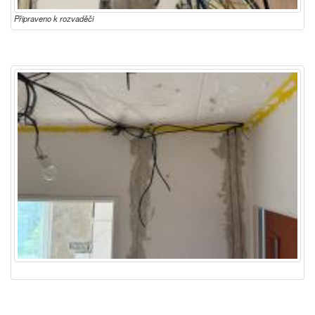
Připraveno k rozvaděči