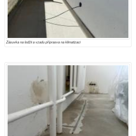
Zásuvka na lodžii a vzadu příprasva na klimatizaci