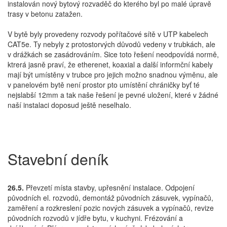
instalován nový bytový rozvaděč do kterého byl po malé úpravě
trasy v betonu zatažen.
V bytě byly provedeny rozvody pořítačové sítě v UTP kabelech
CAT5e. Ty nebyly z protostorvých důvodů vedeny v trubkách, ale
v drážkách se zasádrováním. Sice toto řešení neodpovídá normě,
ktrerá jasně praví, že etherenet, koaxial a další informční kabely
mají být umístěny v trubce pro jejich možno snadnou výměnu, ale
v panelovém bytě není prostor pto umístění chráničky byť té
nejslabší 12mm a tak naše řešení je pevné uložení, které v žádné
naší instalaci doposud ještě neselhalo.
Stavební deník
26.5.
Převzetí místa stavby, upřesnění instalace. Odpojení
původních el. rozvodů, demontáž původních zásuvek, vypínačů,
zaměření a rozkreslení pozic nových zásuvek a vypínačů, revize
původních rozvodů v jídře bytu, v kuchyni. Frézování a