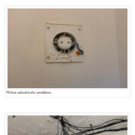
Příčina nefunkčního ventilátoru