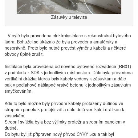
Zásuvky u televize
V bytě byla provedena elektroinstalace s rekonstrukcí bytového
jádra. Bohužel se ukázalo že byla provedena amatérsky a
nesprávně. Proto bylo nutné provést výměnu kabelů a některé
obvody úplně zrušit.
Instalace byla provedena od nového bytového rozvaděče (RB01)
v podhledu z SDK k jednotlivým místnostem. Dále byla provedena
vertikální drážka kterou byly kabely vedeny k zásuvkám a dále
pak v podlahové nášlapné vrstvě betonu k jednotlivým zásuvkám
smyčkováním.
Kde to bylo možné byly přívodní kabely protaženy dutinou ve
stropním panelu k protější zdi a dále dolů vertikální drážkou k
zásuvkám.
Stropní svítidla byla bez výjimky protežna stropním panelem v
dutině.
Do bytu byl již připraven nový přívod CYKY 5x6 a tak byl