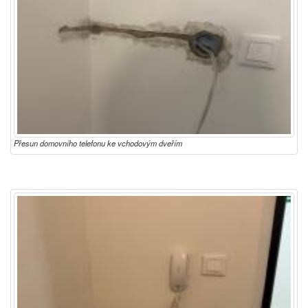
Přesun domovního telefonu ke vchodovým dveřím