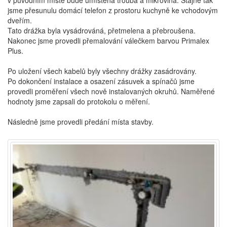
v původním místě bude umístěna trouba a mikrovlna. Stajně tak
jsme přesunulu domácí telefon z prostoru kuchyně ke vchodovým
dveřím.
Tato drážka byla vysádrováná, přetmelena a přebroušena.
Nakonec jsme provedli přemalování válečkem barvou Primalex
Plus.
Po uložení všech kabelů byly všechny drážky zasádrovány.
Po dokončení instalace a osazení zásuvek a spínačů jsme
provedli proměření všech nově instalovaných okruhů. Naměřené
hodnoty jsme zapsali do protokolu o měření.
Následně jsme provedli předání místa stavby.