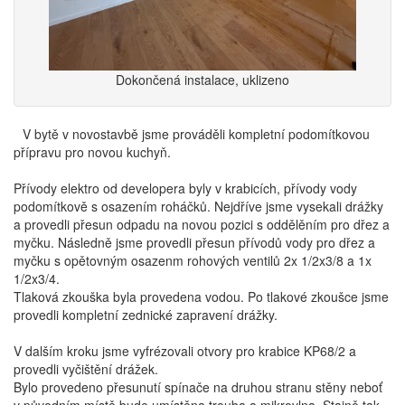
Dokončená instalace, uklizeno
V bytě v novostavbě jsme prováděli kompletní podomítkovou
přípravu pro novou kuchyň.
Přívody elektro od developera byly v krabicích, přívody vody
podomítkově s osazením roháčků. Nejdříve jsme vysekali drážky
a provedli přesun odpadu na novou pozici s oddělěním pro dřez a
myčku. Následně jsme provedli přesun přívodů vody pro dřez a
myčku s opětovným osazenm rohových ventilů 2x 1/2x3/8 a 1x
1/2x3/4.
Tlaková zkouška byla provedena vodou. Po tlakové zkoušce jsme
provedli kompletní zednické zapravení drážky.
V dalším kroku jsme vyfrézovali otvory pro krabice KP68/2 a
provedli vyčištění drážek.
Bylo provedeno přesunutí spínače na druhou stranu stěny neboť