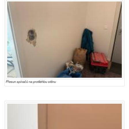
Přesun spínačů na protilehlou stěnu