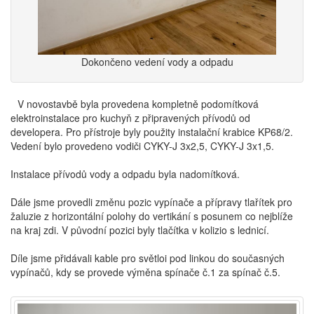
Dokončeno vedení vody a odpadu
V novostavbě byla provedena kompletně podomítková
elektroinstalace pro kuchyň z připravených přívodů od
developera. Pro přístroje byly použity instalační krabice KP68/2.
Vedení bylo provedeno vodiči CYKY-J 3x2,5, CYKY-J 3x1,5.
Instalace přívodů vody a odpadu byla nadomítková.
Dále jsme provedli změnu pozic vypínače a přípravy tlařítek pro
žaluzie z horizontální polohy do vertikání s posunem co nejblíže
na kraj zdi. V původní pozici byly tlačítka v kolizio s lednicí.
Díle jsme přidávali kable pro světloi pod linkou do současných
vypínačů, kdy se provede výměna spínače č.1 za spínač č.5.