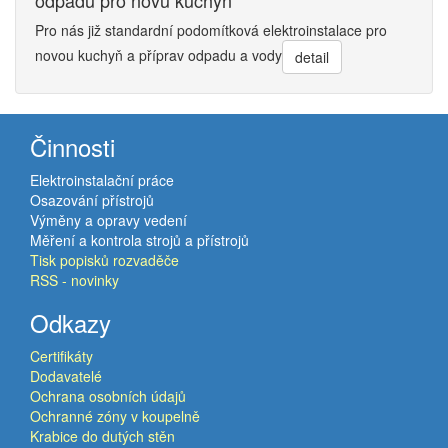
odpadu pro novu kuchyň
Pro nás již standardní podomítková elektroinstalace pro
novou kuchyň a příprav odpadu a vody
detail
Činnosti
Elektroinstalační práce
Osazování přístrojů
Výměny a opravy vedení
Měření a kontrola strojů a přístrojů
Tisk popisků rozvaděče
RSS - novinky
Odkazy
Certifikáty
Dodavatelé
Ochrana osobních údajů
Ochranné zóny v koupelně
Krabice do dutých stěn