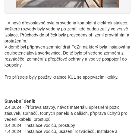
V nové dřevostavbě byla provedena kompletní elektroinstalace.
Veškeré rozvody byly vedeny po zemi, kde budou zality ve vrstvě
izolace. Průchody do příček byly provedeny při zemi provrtáním a
protažením.
V domě byl připraven zemnící drát FeZn na který byla instalována
equipotenciálová svorkovnice. Do té bylo přivedeno zemnění z
rozváděče, zemnění z přepěťové ochrany a vodivé pospojení do
koupelny.
Pro přístroje byly použity krabice KUL se spojovacími kolíky.
Stavební deník
2.4.2024 - Příprava stavby, návoz materiálu upřesnění pozic
zásuvek, spínačů, topných panelů a dalších, příprava úchytů pro
vedení kabelů, prostupů
3.4.2024 - Instalace vodičů, prostupy
4.4.2024 - Instalace vodičů, usazení rozváděčů, instalace a