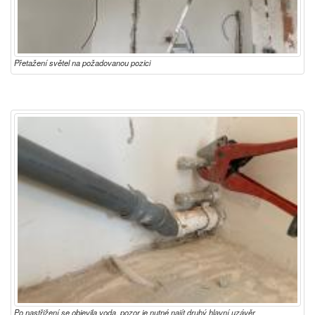
Přetažení světel na požadovanou pozici
Po nastřižení se objevila voda, pozor je nutné najít druhý hlavní uzávěr