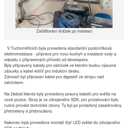
Začišťování drážek po instalaci
V Tuchoměřicích byla provedena standardní podomítková
elektroinstalace - příprava pro novu kuchyň a instalace vody a
odpadu z připravených přívodů od developera.
Byly připraveny kabely pro ostrůvek ve kterém budou výsuvné
zásuvky a kabel 400V pro indukční desku.
Zároveň byl připraven kabel pro digestoř ze stropu nad
ostrůvkem.
Na žádost klienta byly provedeny posuny kabelů pro světla na
nové pozice. Strop je ze zdvojeného SDK, pro protahování bylo
nutné provést technické otvory. Ty byl po protažený zasádrovány,
přetmeleny a přebroušeny.
Nakonec byla provedena montáž čtyř LED světel do zdvojeného