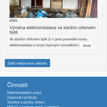
#289
Výměna elektroinstalace ve starším cihlovém
bytě
Ve starším cihlovém bytě 2+1 jsme provedeli novou
elektroinstalaci s novým bytovým rozvaděčem
detail
Další realizované zakázky
Činnosti
Elektroinstalační práce
Osazování přístrojů
Výměny a opravy vedení
Měření a kontrola strojů a přístrojů