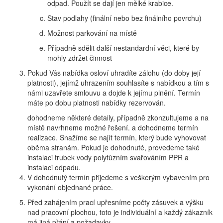
odpad. Použít se dají jen mělké krabice.
Stav podlahy (finální nebo bez finálního povrchu)
Možnost parkování na místě
Případně sdělit další nestandardní věci, které by
mohly zdržet činnost
Pokud Vás nabídka osloví uhradíte zálohu (do doby její
platnosti), jejímž uhrazením souhlasíte s nabídkou a tím s
námi uzavřete smlouvu a dojde k jejímu plnění. Termín
máte po dobu platnosti nabídky rezervován.
dohodneme některé detaily, případně zkonzultujeme a na
místě navrhneme možné řešení. a dohodneme termín
realizace. Snažíme se najít termín, který bude vyhovovat
oběma stranám. Pokud je dohodnuté, provedeme také
instalaci trubek vody polyfůzním svařováním PPR a
instalaci odpadu.
V dohodnutý termín přijedeme s veškerým vybavením pro
vykonání objednané práce.
Před zahájením prací upřesníme počty zásuvek a výšku
nad pracovní plochou, toto je individuální a každý zákazník
má jiná přání a požadavky.