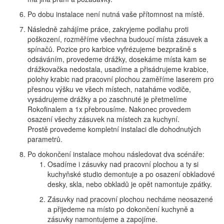
Po dobu instalace není nutná vaše přítomnost na místě.
Následně zahájíme práce, zakryjeme podlahu proti
poškození, rozměříme všechna budoucí místa zásuvek a
spínačů. Pozice pro karbice vyfrézujeme bezprašně s
odsáváním, provedeme drážky, dosekáme místa kam se
drážkovačka nedostala, usadíme a přisádrujeme krabice,
polohy krabic nad pracovní plochou zaměříme laserem pro
přesnou výšku ve všech místech, nataháme vodiče,
vysádrujeme drážky a po zaschnuté je přetmelíme
Rokofinalem a 1x přebrousíme. Nakonec provedem
osazení všechy zásuvek na místech za kuchyní.
Prostě provedeme kompletní instalaci dle dohodnutých
parametrů.
Po dokončení instalace mohou následovat dva scénáře:
Osadíme i zásuvky nad pracovní plochou a ty si
kuchyňské studio demontuje a po osazení obkladové
desky, skla, nebo obkladů je opět namontuje zpátky.
Zásuvky nad pracovní plochou necháme neosazené
a přijedeme na místo po dokončení kuchyně a
zásuvky namontujeme a zapojíme.