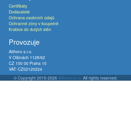
Certifikáty
Dodavatelé
Ochrana osobních údajů
Ochranné zóny v koupelně
Krabice do dutých stěn
Provozuje
Atthero s.r.o.
V Olšinách 1128/62
CZ 100 00 Praha 10
VAT: CZ02120224
© Copyright 2015-2026
Atthero s.r.o.
All rights reserved.